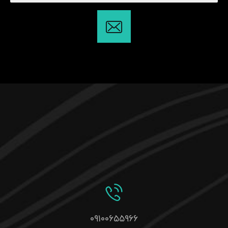
۰۹۱۰۰۶۵۵۹۶۶
تبریز ، باغمیشه ، الهیه ، نبش خیابان دماوند ، پاساژ الهیه ،