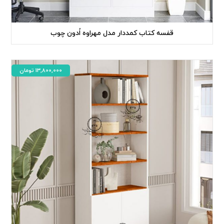
قفسه کتاب کمددار مدل مهراوه اُدون چوب
13,800,000
تومان