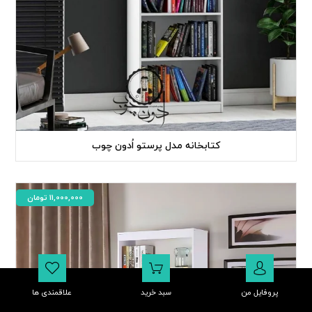
کتابخانه مدل پرستو اُدون چوب
11,000,000
تومان
پروفایل من
سبد خرید
علاقمندی ها