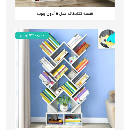
قفسه کتابخانه مدل e اُدون چوب
12,400,000
تومان