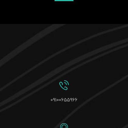
۰۹۱۰۰۶۵۵۹۶۶
تبریز ، باغمیشه ، الهیه ، نبش خیابان دماوند ، پاساژ الهیه ،
پلاک 18