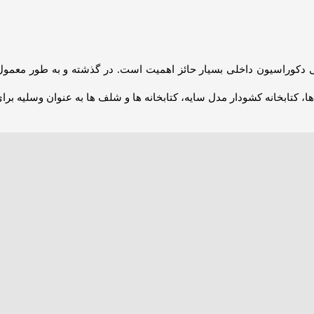
 دکوراسیون داخلی بسیار حائز اهمیت است. در گذشته و به طور معمول ا
ها، کتابخانه کشودار مدل سایه، کتابخانه ها و شلف ها به عنوان وسلیه بر
های خوانده شده. با جلدهای رنگارنگ در کنار یکدیگر زینت بخش هر اتاق
هل کتاب و کتابخوانی هستند، برای حفظ سلامتی و نمایش زیبایی کتاب ها