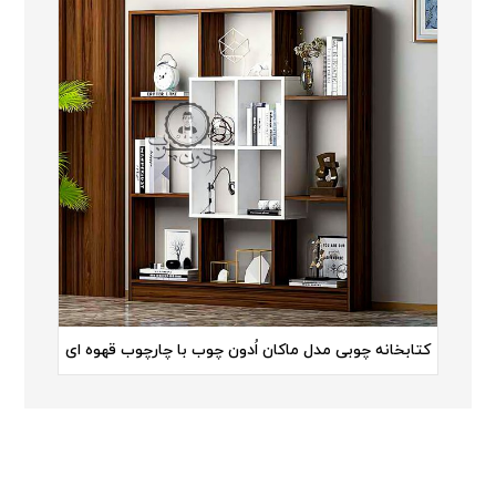
کتابخانه چوبی مدل ماکان اُدون چوب با چارچوب قهوه ای