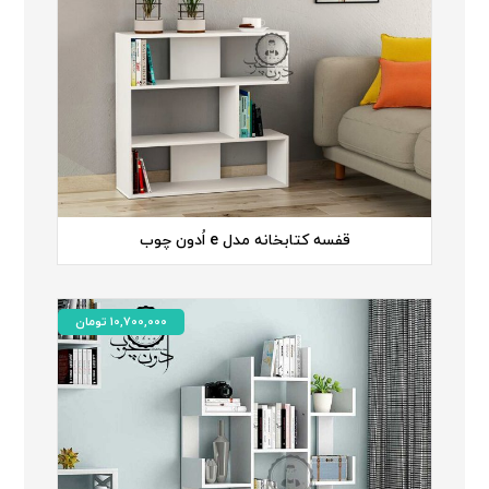
قفسه کتابخانه مدل e اُدون چوب
10,700,000
تومان