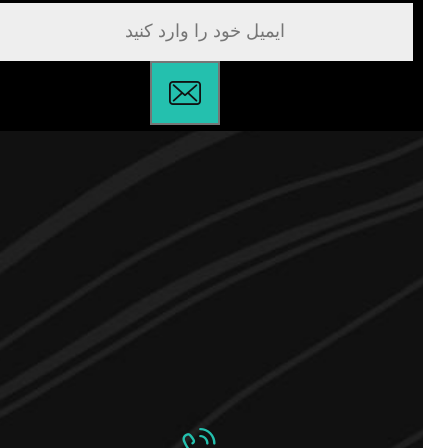
۰۹۱۰۰۶۵۵۹۶۶
تبریز ، باغمیشه ، الهیه ، نبش خیابان دماوند ، پاساژ الهیه ، پلاک 18
INFO@ODUNCHOOB.IR