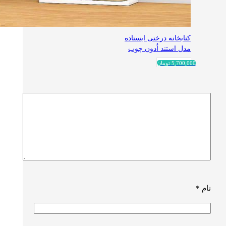
کتابخانه درختی ایستاده
مدل استند اُدون چوب
این
5,700,000
تومان
محصول
دارای
انواع
مختلفی
می
باشد.
گزینه
ها
ممکن
است
نام
*
در
صفحه
محصول