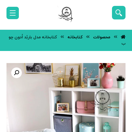
محصولات
کتابخانه
کتابخانه مدل باربُد اُدون چو
ب