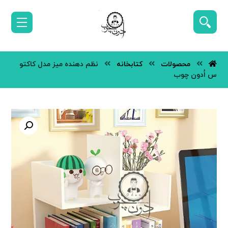
محصولات
کتابخانه
نظم دهنده میز مدل کاکتو
س اُدون چوب