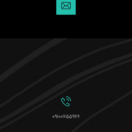
۰۹۱۰۰۶۵۵۹۶۶
تبریز ، باغمیشه ، الهیه ، نبش خیابان دماوند ، پاساژ الهیه ،
پلاک 18