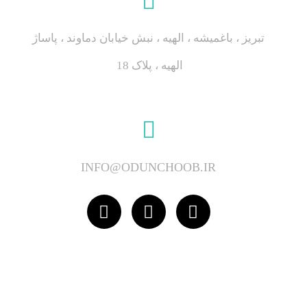
تبریز ، باغمیشه ، الهیه ، نبش خیابان دماوند ، پاساژ
الهیه ، پلاک 18
INFO@ODUNCHOOB.IR