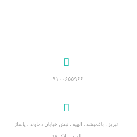
۰۹۱۰۰۶۵۵۹۶۶
تبریز ، باغمیشه ، الهیه ، نبش خیابان دماوند ، پاساژ
الهیه ، پلاک 18