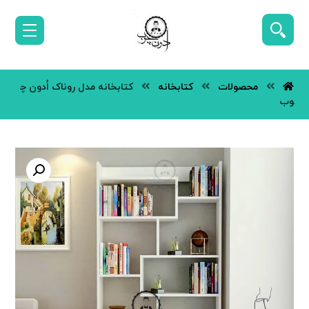
محصولات
کتابخانه
کتابخانه مدل روناک اُدون چ
وب