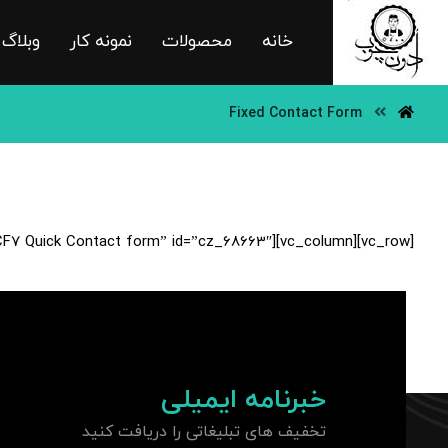
خانه
محصولات
نمونه کار
وبلاگ
Fixed Contact Form
[vc_row][vc_column][cz_contact_form_7 cf7=”CF7 Quick Contact form” id=”cz_68663″][/vc_column][/vc_row]
خبرنامه ایمیلی
تخفیف های تبلیغاتی را دریافت کنید